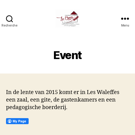
Recherche
Menu
Le
boca
(salle,
gîtes,
Event
chambres
d'hôtes
et
ferme
pédagogique)
In de lente van 2015 komt er in Les Waleffes
een zaal, een gite, de gastenkamers en een
pedagogische boerderij.