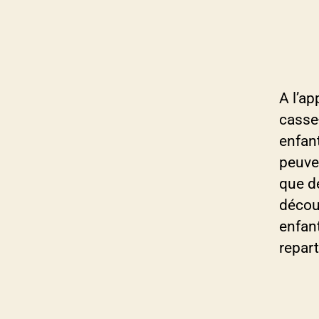
A l’ap
casse-
enfant
peuven
que de
décou
enfan
repart