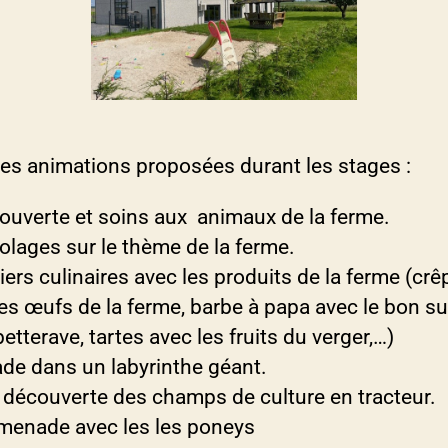
vache boca
 les animations proposées durant les stages :
ouverte et soins aux animaux de la ferme.
olages sur le thème de la ferme.
iers culinaires avec les produits de la ferme (crê
les œufs de la ferme, barbe à papa avec le bon s
thumbnail_IMG_3424
colombe boca
chèvre 2 boca
chèvres boca
poule boca
lapin boca
IMG_1375
remorque
ane boca
maureen
les filles
tracteur
PONEY
betterave, tartes avec les fruits du verger,…)
ade dans un labyrinthe géant.
a découverte des champs de culture en tracteur.
menade avec les les poneys