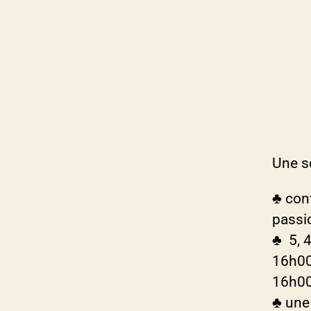
Une s
♣ con
passi
♣ 5, 4
16h00
16h00
♣ une 