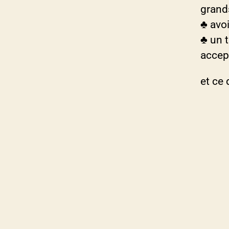
grand
♣ avoi
♣ un 
accept
et ce 