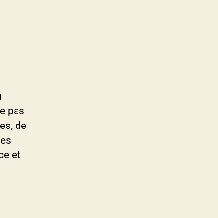
ù
le pas
es, de
les
ce et