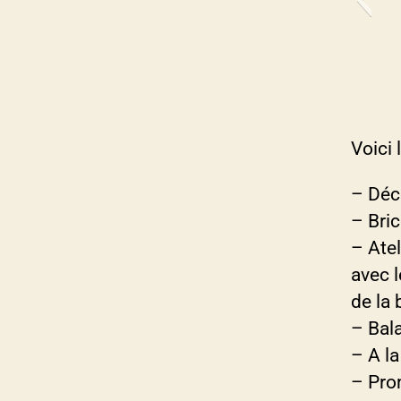
Voici
– Déc
– Bric
– Atel
avec 
de la 
– Bal
– A l
– Pro