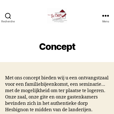
Recherche
Menu
Le
boca
(salle,
gîtes,
Concept
chambres
d'hôtes
et
ferme
pédagogique)
Met ons concept bieden wij u een ontvangstzaal
voor een familiebijeenkomst, een seminarie…
met de mogelijkheid om ter plaatse te logeren.
Onze zaal, onze gite en onze gastenkamers
bevinden zich in het authentieke dorp
Hesbignon te midden van de landerijen.