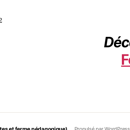
2
Déc
F
hôtes et ferme pédagogique)
Propulsé par WordPress