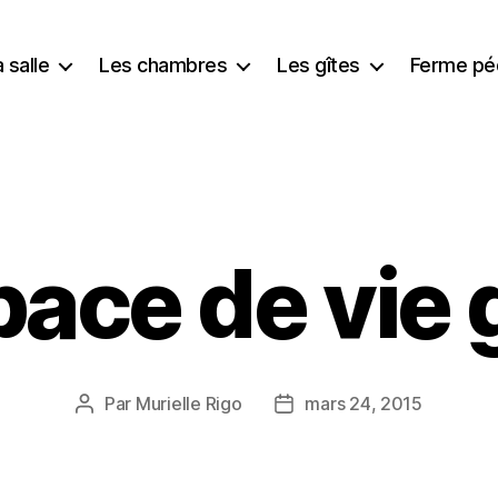
 salle
Les chambres
Les gîtes
Ferme pé
ace de vie 
Par
Murielle Rigo
mars 24, 2015
Auteur
Date
de
de
l’article
l’article