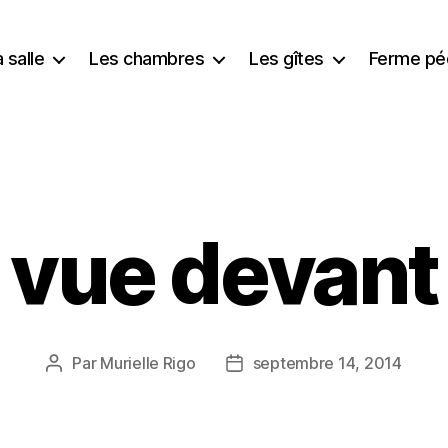
 salle
Les chambres
Les gîtes
Ferme pé
vue devant
Par
Murielle Rigo
septembre 14, 2014
Auteur
Date
de
de
l’article
l’article