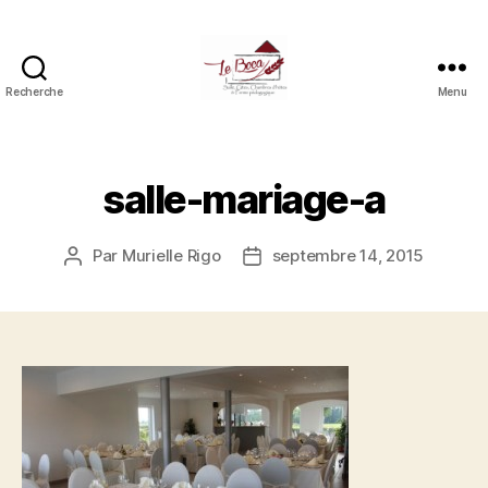
Recherche
Menu
Le
boca
(salle,
gîtes,
salle-mariage-a
chambres
d'hôtes
et
Par
Murielle Rigo
septembre 14, 2015
Auteur
Date
ferme
de
de
pédagogique)
l’article
l’article