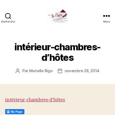
Recherche
Menu
Le
boca
(salle,
gîtes,
intérieur-chambres-
chambres
d'hôtes
d’hôtes
et
ferme
Par
Murielle Rigo
novembre 28, 2014
pédagogique)
Auteur
Date
de
de
l’article
l’article
intérieur-chambres-d'hôtes