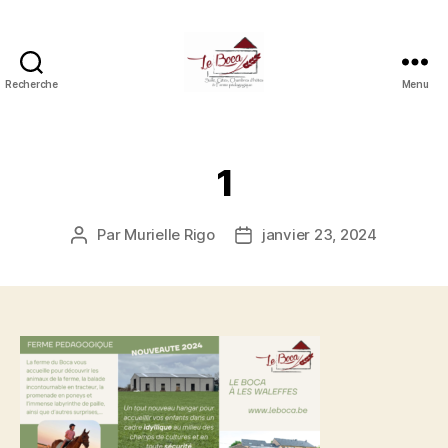
Recherche
Menu
Le
boca
(salle,
gîtes,
1
chambres
d'hôtes
et
Par
Murielle Rigo
janvier 23, 2024
Auteur
Date
ferme
de
de
pédagogique)
l’article
l’article