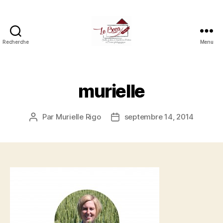
Recherche
Menu
Le
boca
(salle,
gîtes,
murielle
chambres
d'hôtes
et
Par
Murielle Rigo
septembre 14, 2014
Auteur
Date
ferme
de
de
pédagogique)
l’article
l’article