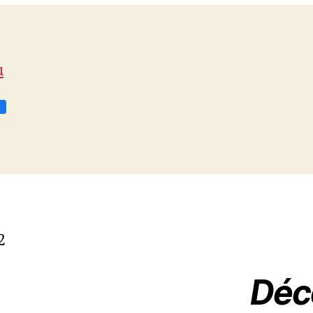
u
2
Déc