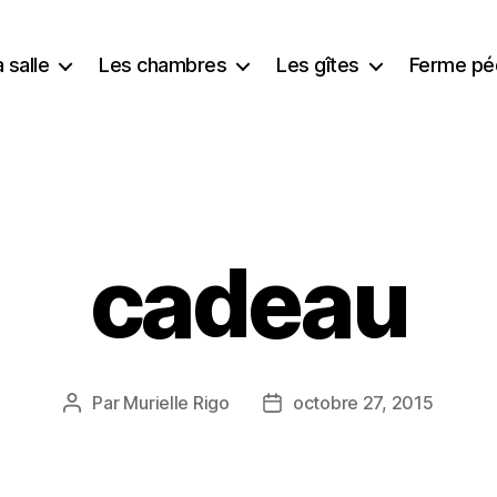
 salle
Les chambres
Les gîtes
Ferme pé
cadeau
Par
Murielle Rigo
octobre 27, 2015
Auteur
Date
de
de
l’article
l’article